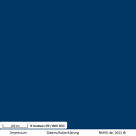
100 km
© Geobasis-DE / BKG 2015
Impressum
Datenschutzerklärung
BMWi.de, 2021 ©