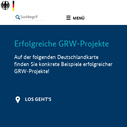
undefined
MENÜ
Erfolgreiche GRW-Projekte
LISTE
Filter
Info
Auf der folgenden Deutschlandkarte
finden Sie konkrete Beispiele erfolgreicher
GRW-Projekte!
LOS GEHT'S