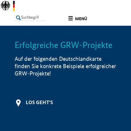
undefined
MENÜ
Erfolgreiche GRW-Projekte
LISTE
Filter
Info
Auf der folgenden Deutschlandkarte
finden Sie konkrete Beispiele erfolgreicher
GRW-Projekte!
LOS GEHT'S