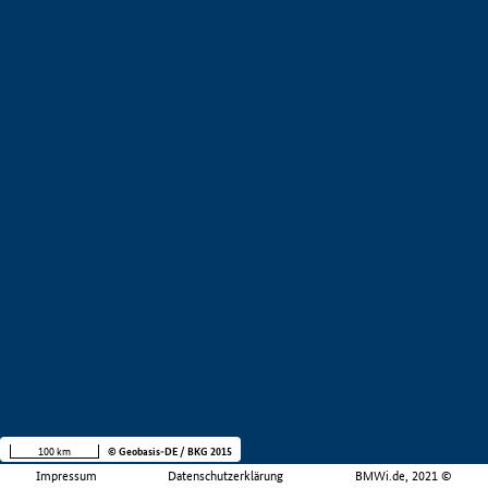
100 km
© Geobasis-DE / BKG 2015
Impressum
Datenschutzerklärung
BMWi.de, 2021 ©