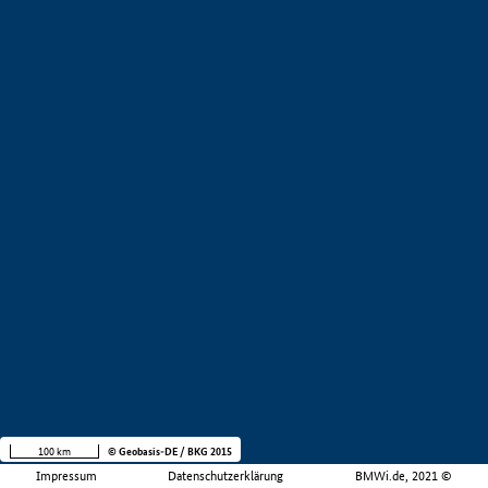
100 km
© Geobasis-DE / BKG 2015
Impressum
Datenschutzerklärung
BMWi.de, 2021 ©