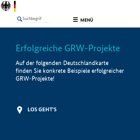
undefined
MENÜ
Erfolgreiche GRW-Projekte
LISTE
Filter
Info
Auf der folgenden Deutschlandkarte
finden Sie konkrete Beispiele erfolgreicher
GRW-Projekte!
LOS GEHT'S