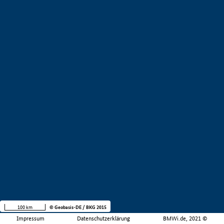
100 km
© Geobasis-DE / BKG 2015
Impressum
Datenschutzerklärung
BMWi.de, 2021 ©