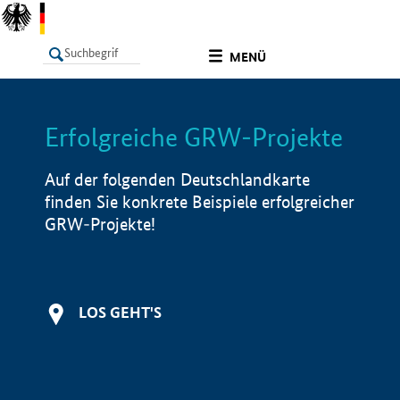
undefined
MENÜ
Erfolgreiche GRW-Projekte
LISTE
Filter
Info
Auf der folgenden Deutschlandkarte
finden Sie konkrete Beispiele erfolgreicher
GRW-Projekte!
LOS GEHT'S