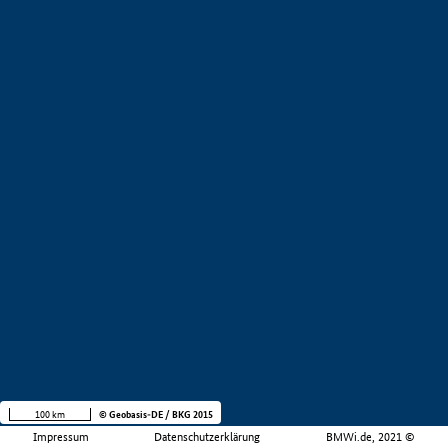
100 km
© Geobasis-DE / BKG 2015
Impressum
Datenschutzerklärung
BMWi.de, 2021 ©