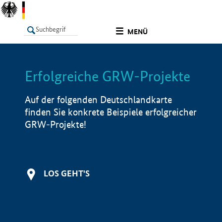
undefined
MENÜ
Erfolgreiche GRW-Projekte
LISTE
Filter
Info
Auf der folgenden Deutschlandkarte
finden Sie konkrete Beispiele erfolgreicher
GRW-Projekte!
LOS GEHT'S