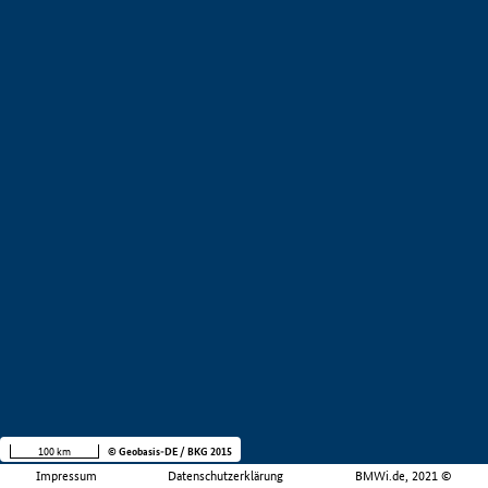
100 km
© Geobasis-DE / BKG 2015
Impressum
Datenschutzerklärung
BMWi.de, 2021 ©