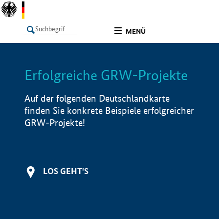
undefined
MENÜ
Erfolgreiche GRW-Projekte
LISTE
Filter
Info
Auf der folgenden Deutschlandkarte
finden Sie konkrete Beispiele erfolgreicher
GRW-Projekte!
LOS GEHT'S