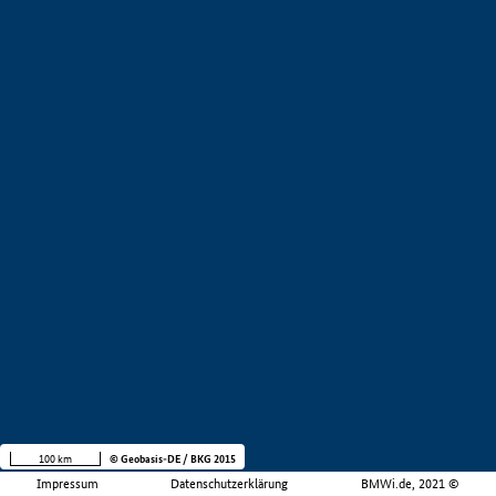
100 km
© Geobasis-DE / BKG 2015
Impressum
Datenschutzerklärung
BMWi.de, 2021 ©