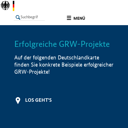
undefined
MENÜ
Erfolgreiche GRW-Projekte
LISTE
Filter
Info
Auf der folgenden Deutschlandkarte
finden Sie konkrete Beispiele erfolgreicher
GRW-Projekte!
LOS GEHT'S