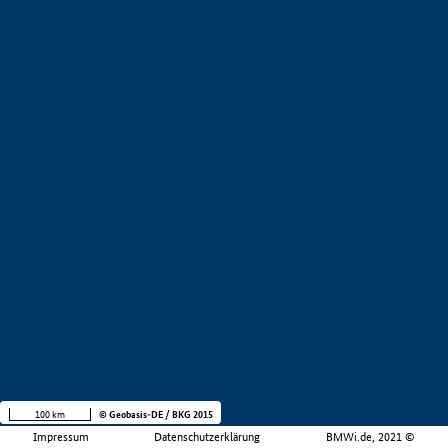
100 km
© Geobasis-DE / BKG 2015
Impressum
Datenschutzerklärung
BMWi.de, 2021 ©