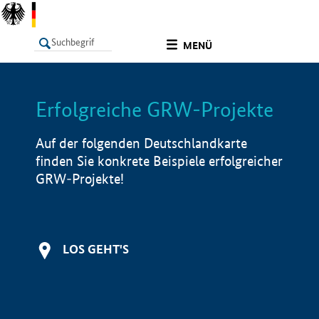
undefined
MENÜ
Erfolgreiche GRW-Projekte
LISTE
Filter
Info
Auf der folgenden Deutschlandkarte
finden Sie konkrete Beispiele erfolgreicher
GRW-Projekte!
LOS GEHT'S