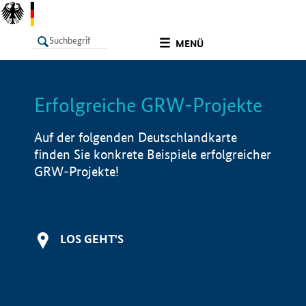
undefined
MENÜ
Erfolgreiche GRW-Projekte
LISTE
Filter
Info
Auf der folgenden Deutschlandkarte
finden Sie konkrete Beispiele erfolgreicher
GRW-Projekte!
LOS GEHT'S