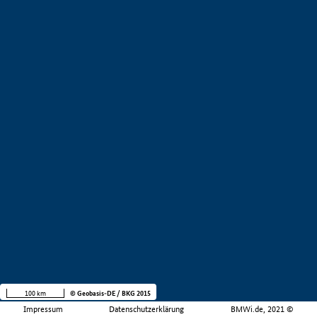
100 km
© Geobasis-DE / BKG 2015
Impressum
Datenschutzerklärung
BMWi.de, 2021 ©