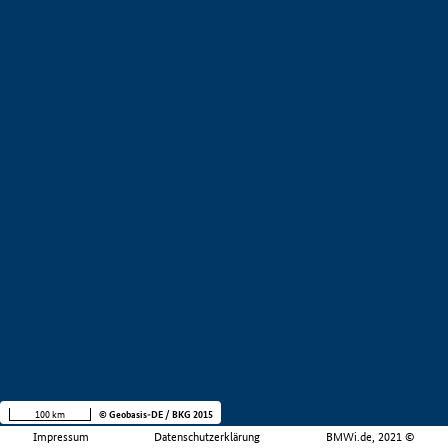
100 km
© Geobasis-DE / BKG 2015
Impressum
Datenschutzerklärung
BMWi.de, 2021 ©