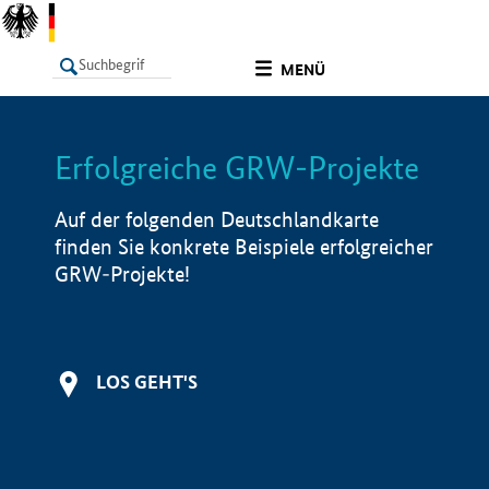
undefined
MENÜ
Erfolgreiche GRW-Projekte
LISTE
Filter
Info
Auf der folgenden Deutschlandkarte
finden Sie konkrete Beispiele erfolgreicher
GRW-Projekte!
LOS GEHT'S