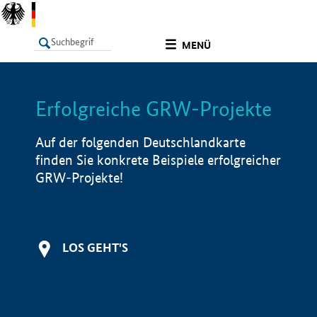
undefined
MENÜ
Erfolgreiche GRW-Projekte
LISTE
Filter
Info
Auf der folgenden Deutschlandkarte
finden Sie konkrete Beispiele erfolgreicher
GRW-Projekte!
LOS GEHT'S