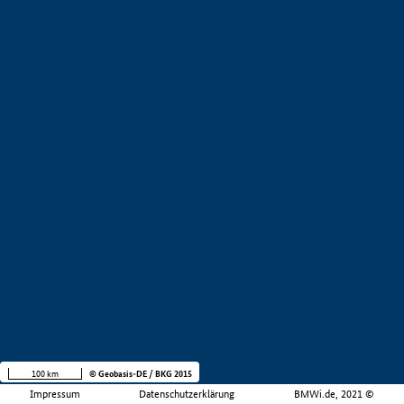
100 km
© Geobasis-DE / BKG 2015
Impressum
Datenschutzerklärung
BMWi.de, 2021 ©