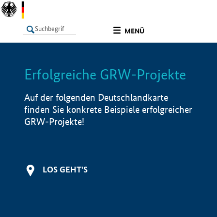
undefined
MENÜ
Erfolgreiche GRW-Projekte
LISTE
Filter
Info
Auf der folgenden Deutschlandkarte
finden Sie konkrete Beispiele erfolgreicher
GRW-Projekte!
LOS GEHT'S