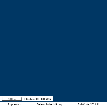
100 km
© Geobasis-DE / BKG 2015
Impressum
Datenschutzerklärung
BMWi.de, 2021 ©