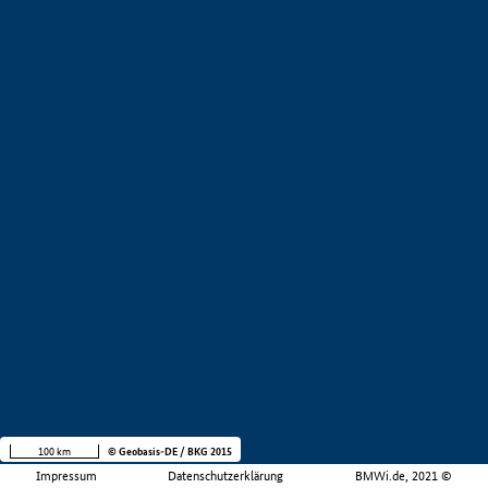
100 km
© Geobasis-DE / BKG 2015
Impressum
Datenschutzerklärung
BMWi.de, 2021 ©