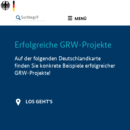
undefined
MENÜ
Erfolgreiche GRW-Projekte
LISTE
Filter
Info
Auf der folgenden Deutschlandkarte
finden Sie konkrete Beispiele erfolgreicher
GRW-Projekte!
LOS GEHT'S