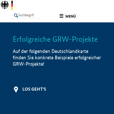
undefined
MENÜ
Erfolgreiche GRW-Projekte
LISTE
Filter
Info
Auf der folgenden Deutschlandkarte
finden Sie konkrete Beispiele erfolgreicher
GRW-Projekte!
LOS GEHT'S