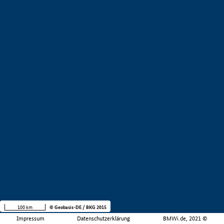
100 km
© Geobasis-DE / BKG 2015
Impressum
Datenschutzerklärung
BMWi.de, 2021 ©