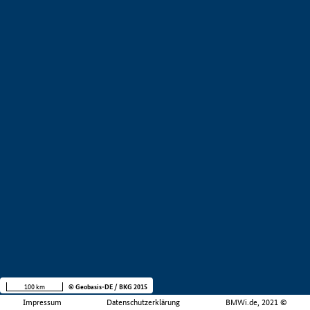
100 km
© Geobasis-DE / BKG 2015
Impressum
Datenschutzerklärung
BMWi.de, 2021 ©