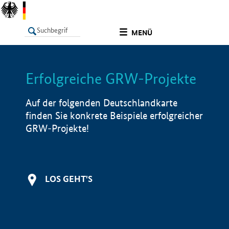
undefined
MENÜ
Erfolgreiche GRW-Projekte
LISTE
Filter
Info
Auf der folgenden Deutschlandkarte
finden Sie konkrete Beispiele erfolgreicher
GRW-Projekte!
LOS GEHT'S