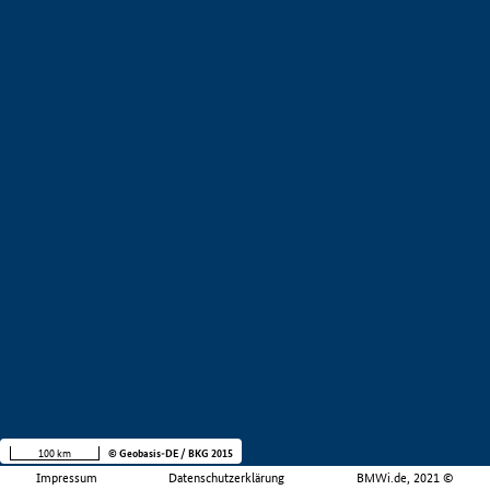
100 km
© Geobasis-DE / BKG 2015
Impressum
Datenschutzerklärung
BMWi.de, 2021 ©