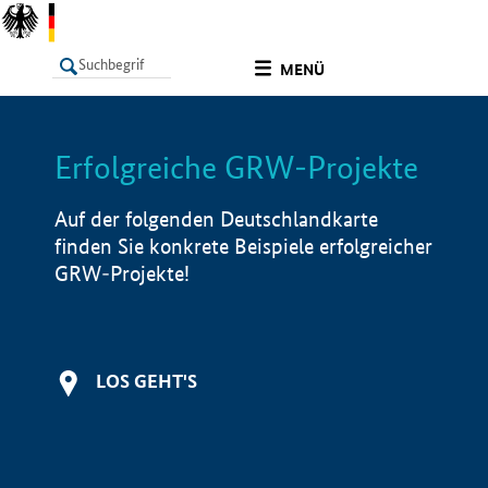
undefined
MENÜ
Erfolgreiche GRW-Projekte
LISTE
Filter
Info
Auf der folgenden Deutschlandkarte
finden Sie konkrete Beispiele erfolgreicher
GRW-Projekte!
LOS GEHT'S