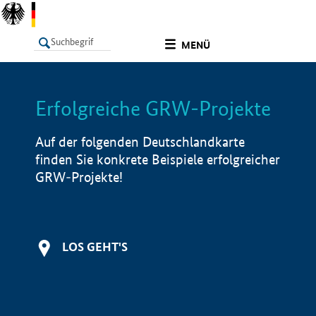
undefined
MENÜ
Erfolgreiche GRW-Projekte
LISTE
Filter
Info
Auf der folgenden Deutschlandkarte
finden Sie konkrete Beispiele erfolgreicher
GRW-Projekte!
LOS GEHT'S