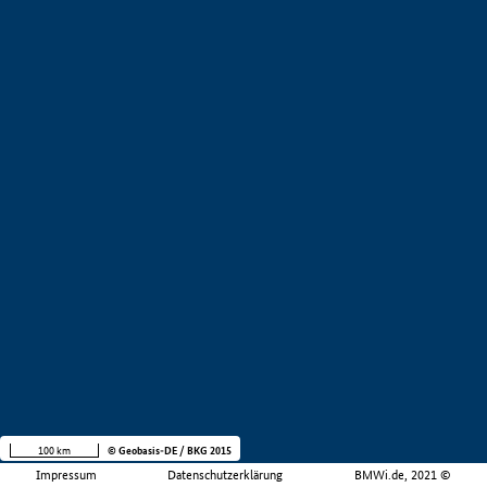
100 km
© Geobasis-DE / BKG 2015
Impressum
Datenschutzerklärung
BMWi.de, 2021 ©