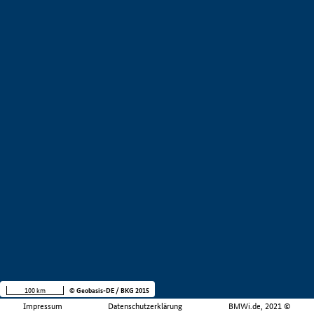
100 km
© Geobasis-DE / BKG 2015
Impressum
Datenschutzerklärung
BMWi.de, 2021 ©