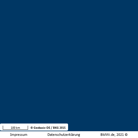
100 km
© Geobasis-DE / BKG 2015
Impressum
Datenschutzerklärung
BMWi.de, 2021 ©