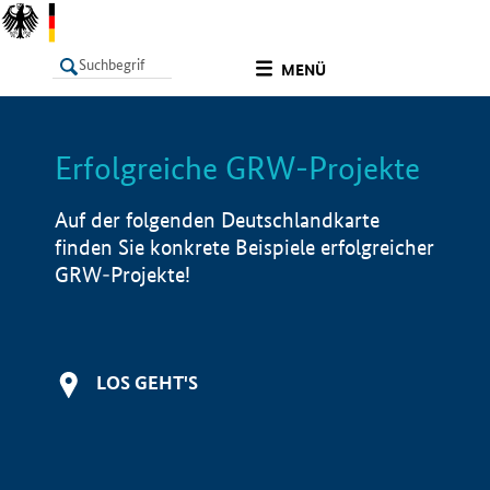
undefined
MENÜ
Erfolgreiche GRW-Projekte
LISTE
Filter
Info
Auf der folgenden Deutschlandkarte
finden Sie konkrete Beispiele erfolgreicher
GRW-Projekte!
LOS GEHT'S