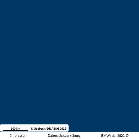
100 km
© Geobasis-DE / BKG 2015
Impressum
Datenschutzerklärung
BMWi.de, 2021 ©