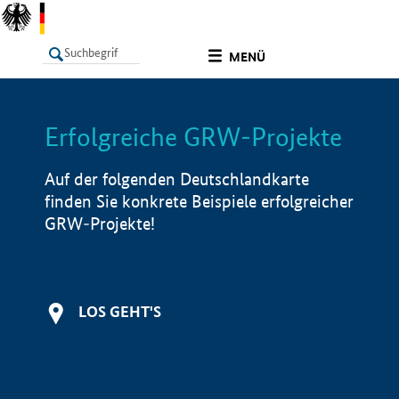
undefined
MENÜ
Erfolgreiche GRW-Projekte
LISTE
Filter
Info
Auf der folgenden Deutschlandkarte
finden Sie konkrete Beispiele erfolgreicher
GRW-Projekte!
LOS GEHT'S