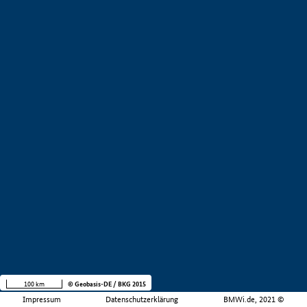
100 km
© Geobasis-DE / BKG 2015
Impressum
Datenschutzerklärung
BMWi.de, 2021 ©