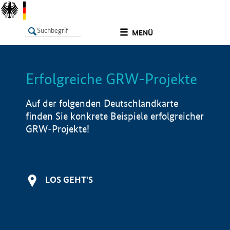
undefined
MENÜ
Erfolgreiche GRW-Projekte
LISTE
Filter
Info
Auf der folgenden Deutschlandkarte
finden Sie konkrete Beispiele erfolgreicher
GRW-Projekte!
LOS GEHT'S