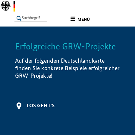
undefined
MENÜ
Erfolgreiche GRW-Projekte
LISTE
Filter
Info
Auf der folgenden Deutschlandkarte
finden Sie konkrete Beispiele erfolgreicher
GRW-Projekte!
LOS GEHT'S