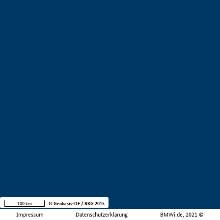
100 km
© Geobasis-DE / BKG 2015
Impressum
Datenschutzerklärung
BMWi.de, 2021 ©