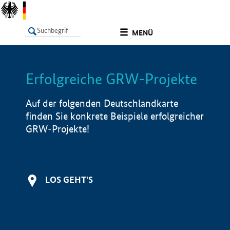
undefined
MENÜ
Erfolgreiche GRW-Projekte
LISTE
Filter
Info
Auf der folgenden Deutschlandkarte
finden Sie konkrete Beispiele erfolgreicher
GRW-Projekte!
LOS GEHT'S