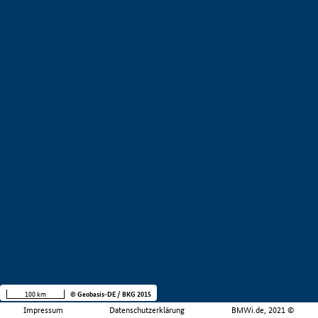
100 km
© Geobasis-DE / BKG 2015
Impressum
Datenschutzerklärung
BMWi.de, 2021 ©