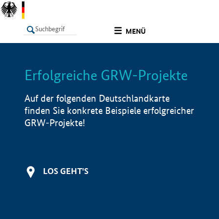
undefined
MENÜ
Erfolgreiche GRW-Projekte
LISTE
Filter
Info
Auf der folgenden Deutschlandkarte
finden Sie konkrete Beispiele erfolgreicher
GRW-Projekte!
LOS GEHT'S