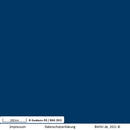
100 km
© Geobasis-DE / BKG 2015
Impressum
Datenschutzerklärung
BMWi.de, 2021 ©