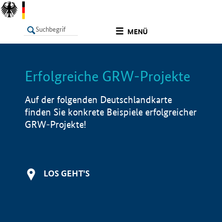
undefined
MENÜ
Erfolgreiche GRW-Projekte
LISTE
Filter
Info
Auf der folgenden Deutschlandkarte
finden Sie konkrete Beispiele erfolgreicher
GRW-Projekte!
LOS GEHT'S