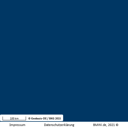
100 km
© Geobasis-DE / BKG 2015
Impressum
Datenschutzerklärung
BMWi.de, 2021 ©