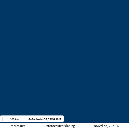
100 km
© Geobasis-DE / BKG 2015
Impressum
Datenschutzerklärung
BMWi.de, 2021 ©