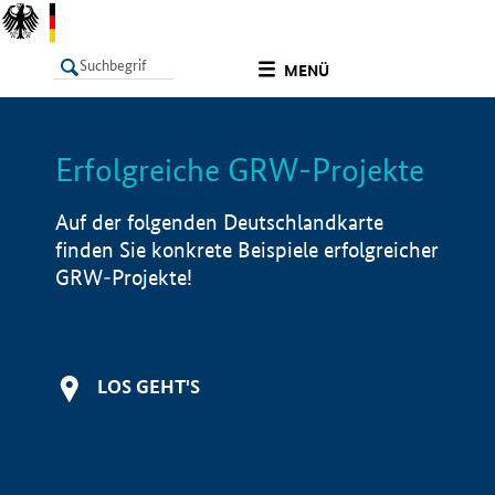
undefined
MENÜ
Erfolgreiche GRW-Projekte
LISTE
Filter
Info
Auf der folgenden Deutschlandkarte
finden Sie konkrete Beispiele erfolgreicher
GRW-Projekte!
LOS GEHT'S