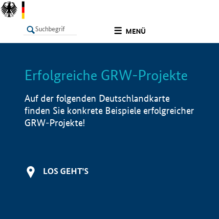
undefined
MENÜ
Erfolgreiche GRW-Projekte
LISTE
Filter
Info
Auf der folgenden Deutschlandkarte
finden Sie konkrete Beispiele erfolgreicher
GRW-Projekte!
LOS GEHT'S