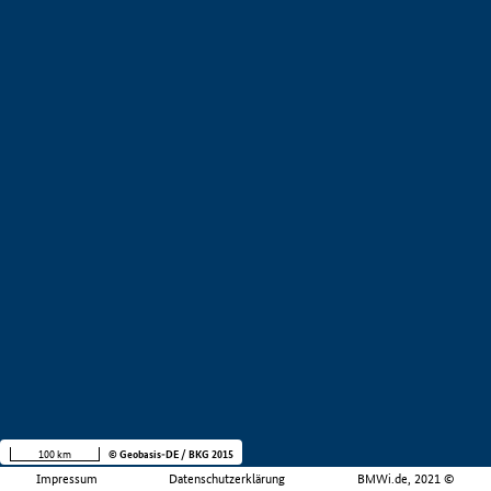
100 km
© Geobasis-DE / BKG 2015
Impressum
Datenschutzerklärung
BMWi.de, 2021 ©