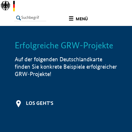
undefined
MENÜ
Erfolgreiche GRW-Projekte
LISTE
Filter
Info
Auf der folgenden Deutschlandkarte
finden Sie konkrete Beispiele erfolgreicher
GRW-Projekte!
LOS GEHT'S