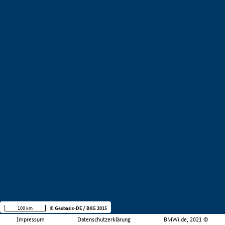
100 km
© Geobasis-DE / BKG 2015
Impressum
Datenschutzerklärung
BMWi.de, 2021 ©