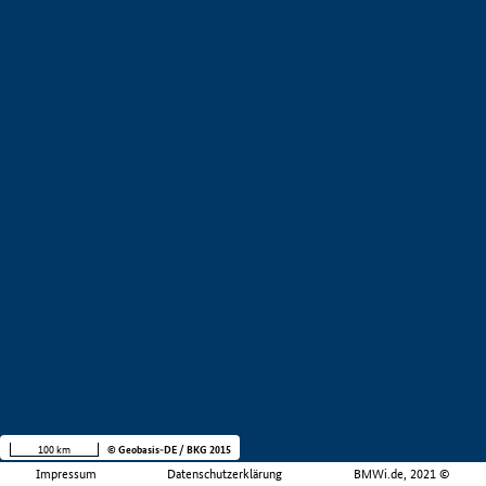
100 km
© Geobasis-DE / BKG 2015
Impressum
Datenschutzerklärung
BMWi.de, 2021 ©