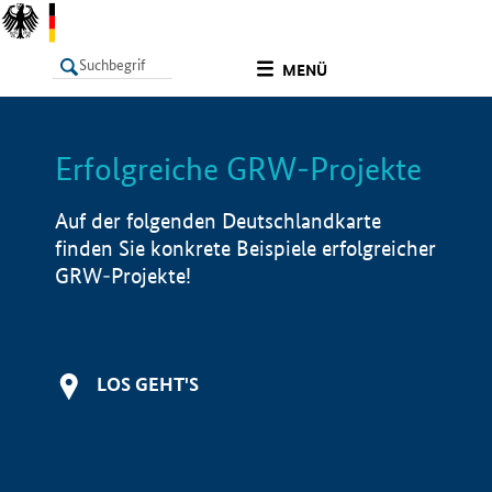
undefined
MENÜ
Erfolgreiche GRW-Projekte
LISTE
Filter
Info
Auf der folgenden Deutschlandkarte
finden Sie konkrete Beispiele erfolgreicher
GRW-Projekte!
LOS GEHT'S