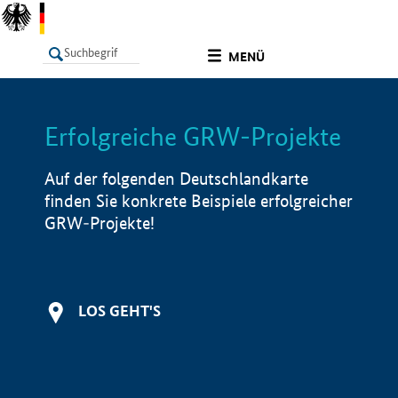
undefined
MENÜ
Erfolgreiche GRW-Projekte
LISTE
Filter
Info
Auf der folgenden Deutschlandkarte
finden Sie konkrete Beispiele erfolgreicher
GRW-Projekte!
LOS GEHT'S