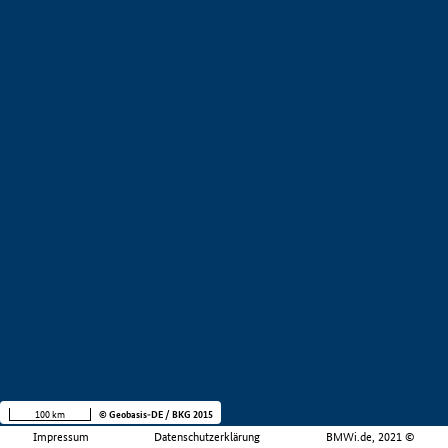
100 km
© Geobasis-DE / BKG 2015
Impressum
Datenschutzerklärung
BMWi.de, 2021 ©