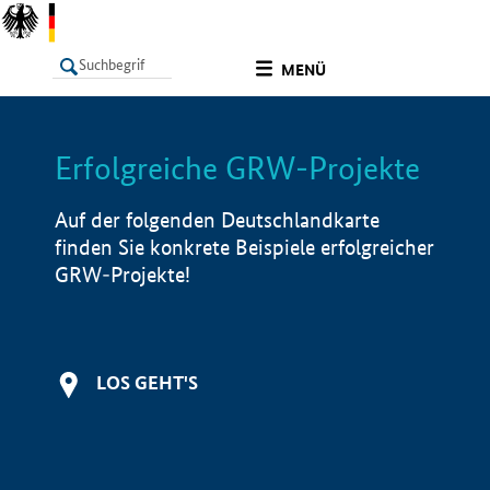
undefined
MENÜ
Erfolgreiche GRW-Projekte
LISTE
Filter
Info
Auf der folgenden Deutschlandkarte
finden Sie konkrete Beispiele erfolgreicher
GRW-Projekte!
LOS GEHT'S