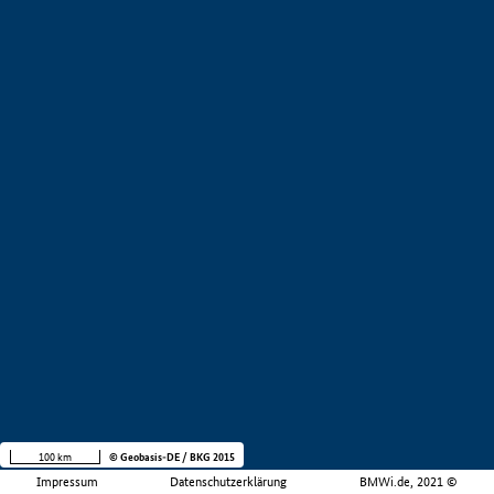
100 km
© Geobasis-DE / BKG 2015
Impressum
Datenschutzerklärung
BMWi.de, 2021 ©