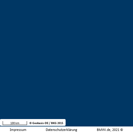
100 km
© Geobasis-DE / BKG 2015
Impressum
Datenschutzerklärung
BMWi.de, 2021 ©