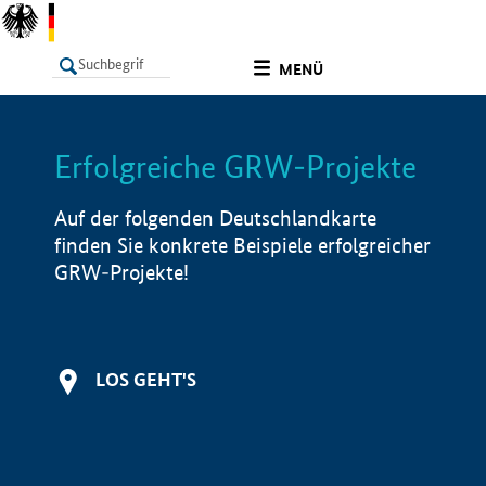
undefined
MENÜ
Erfolgreiche GRW-Projekte
LISTE
Filter
Info
Auf der folgenden Deutschlandkarte
finden Sie konkrete Beispiele erfolgreicher
GRW-Projekte!
LOS GEHT'S