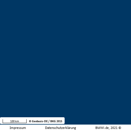
100 km
© Geobasis-DE / BKG 2015
Impressum
Datenschutzerklärung
BMWi.de, 2021 ©