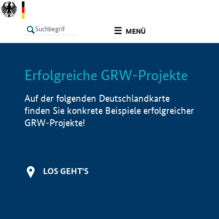
undefined
MENÜ
Erfolgreiche GRW-Projekte
LISTE
Filter
Info
Auf der folgenden Deutschlandkarte
finden Sie konkrete Beispiele erfolgreicher
GRW-Projekte!
LOS GEHT'S