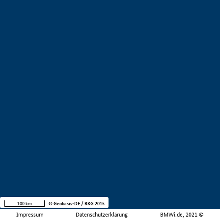
100 km
© Geobasis-DE / BKG 2015
Impressum
Datenschutzerklärung
BMWi.de, 2021 ©