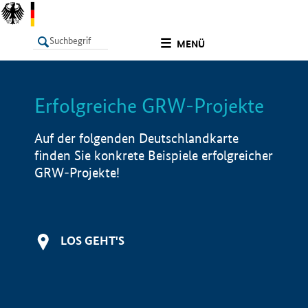
undefined
MENÜ
Erfolgreiche GRW-Projekte
LISTE
Filter
Info
Auf der folgenden Deutschlandkarte
finden Sie konkrete Beispiele erfolgreicher
GRW-Projekte!
LOS GEHT'S