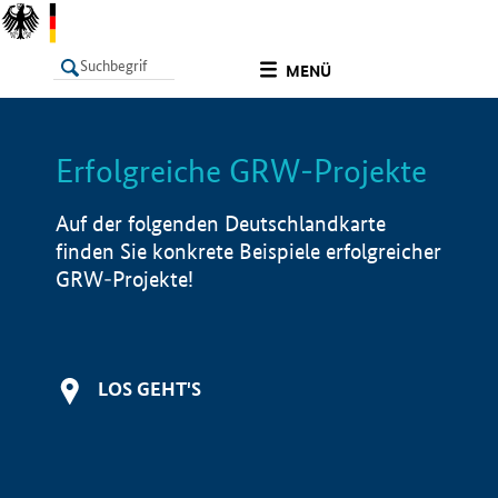
undefined
MENÜ
Erfolgreiche GRW-Projekte
LISTE
Filter
Info
Auf der folgenden Deutschlandkarte
finden Sie konkrete Beispiele erfolgreicher
GRW-Projekte!
LOS GEHT'S