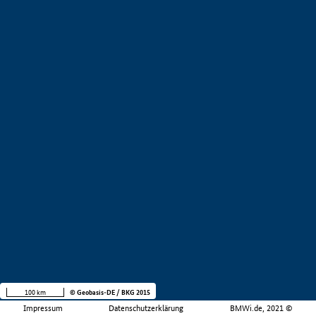
100 km
© Geobasis-DE / BKG 2015
Impressum
Datenschutzerklärung
BMWi.de, 2021 ©