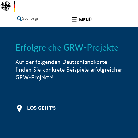
undefined
MENÜ
Erfolgreiche GRW-Projekte
LISTE
Filter
Info
Auf der folgenden Deutschlandkarte
finden Sie konkrete Beispiele erfolgreicher
GRW-Projekte!
LOS GEHT'S