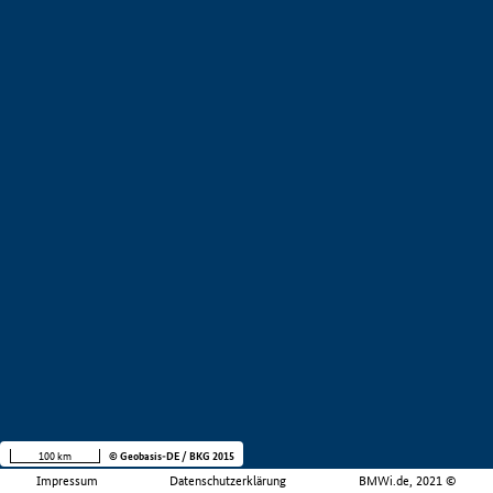
100 km
© Geobasis-DE / BKG 2015
Impressum
Datenschutzerklärung
BMWi.de, 2021 ©