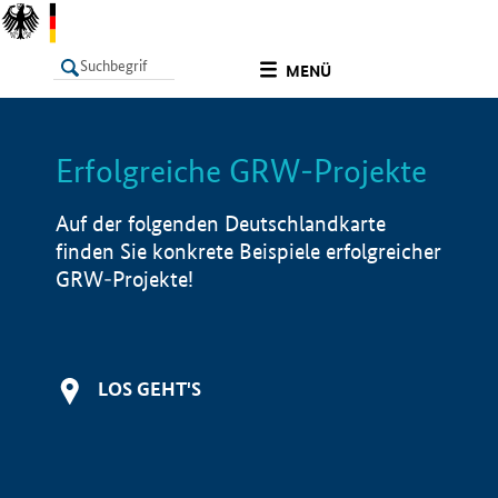
undefined
MENÜ
Erfolgreiche GRW-Projekte
LISTE
Filter
Info
Auf der folgenden Deutschlandkarte
finden Sie konkrete Beispiele erfolgreicher
GRW-Projekte!
LOS GEHT'S