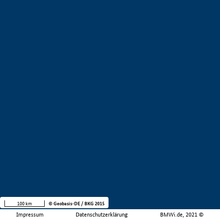
100 km
© Geobasis-DE / BKG 2015
Impressum
Datenschutzerklärung
BMWi.de, 2021 ©