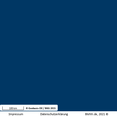
100 km
© Geobasis-DE / BKG 2015
Impressum
Datenschutzerklärung
BMWi.de, 2021 ©