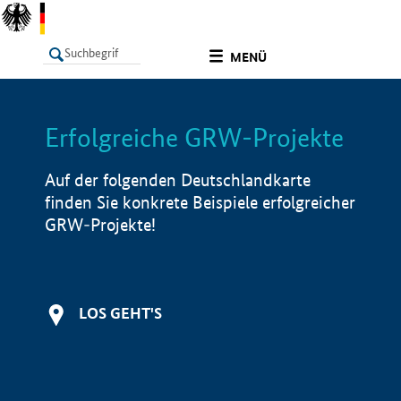
undefined
MENÜ
Erfolgreiche GRW-Projekte
LISTE
Filter
Info
Auf der folgenden Deutschlandkarte
finden Sie konkrete Beispiele erfolgreicher
GRW-Projekte!
LOS GEHT'S