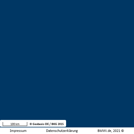
100 km
© Geobasis-DE / BKG 2015
Impressum
Datenschutzerklärung
BMWi.de, 2021 ©