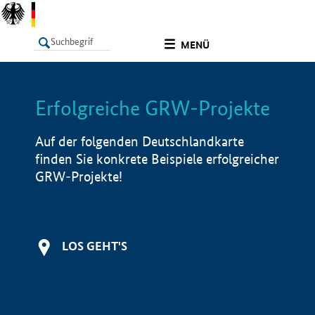
undefined
MENÜ
Erfolgreiche GRW-Projekte
LISTE
Filter
Info
Auf der folgenden Deutschlandkarte
finden Sie konkrete Beispiele erfolgreicher
GRW-Projekte!
LOS GEHT'S