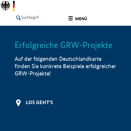
undefined
MENÜ
Erfolgreiche GRW-Projekte
LISTE
Filter
Info
Auf der folgenden Deutschlandkarte
finden Sie konkrete Beispiele erfolgreicher
GRW-Projekte!
LOS GEHT'S