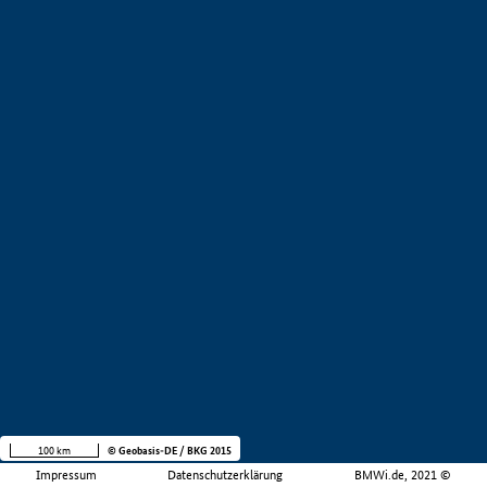
100 km
© Geobasis-DE / BKG 2015
Impressum
Datenschutzerklärung
BMWi.de, 2021 ©