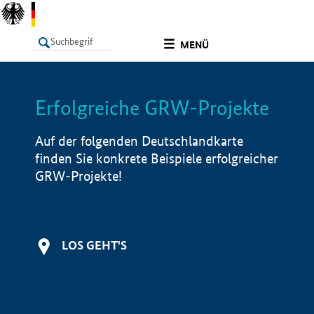
undefined
MENÜ
Erfolgreiche GRW-Projekte
LISTE
Filter
Info
Auf der folgenden Deutschlandkarte
finden Sie konkrete Beispiele erfolgreicher
GRW-Projekte!
LOS GEHT'S