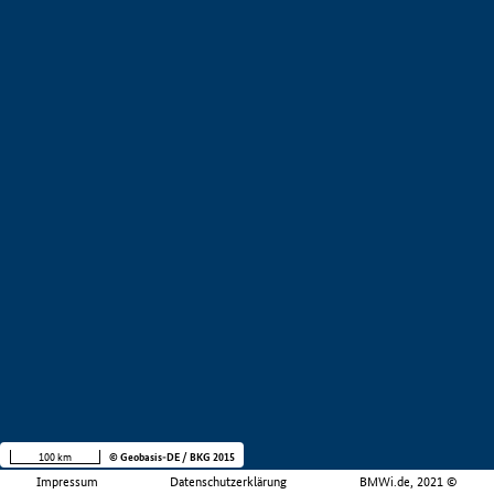
100 km
© Geobasis-DE / BKG 2015
Impressum
Datenschutzerklärung
BMWi.de, 2021 ©