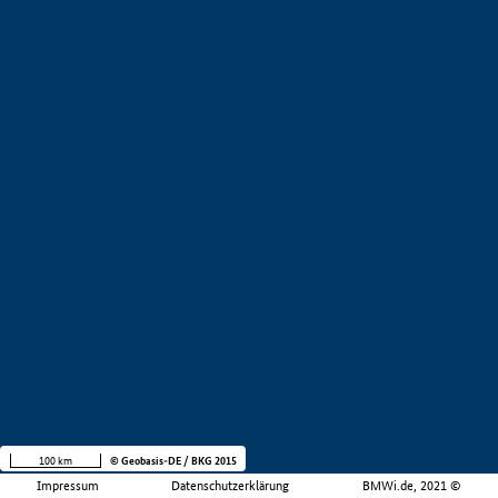
100 km
© Geobasis-DE / BKG 2015
Impressum
Datenschutzerklärung
BMWi.de, 2021 ©