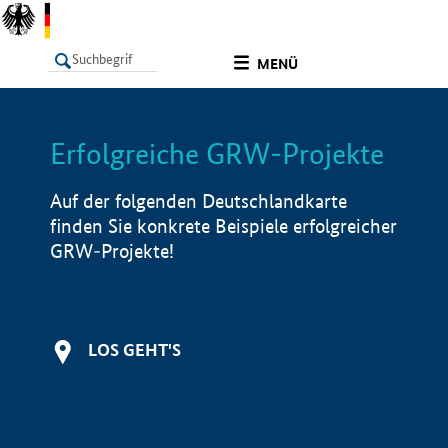
undefined
MENÜ
Erfolgreiche GRW-Projekte
LISTE
Filter
Info
Auf der folgenden Deutschlandkarte
finden Sie konkrete Beispiele erfolgreicher
GRW-Projekte!
LOS GEHT'S