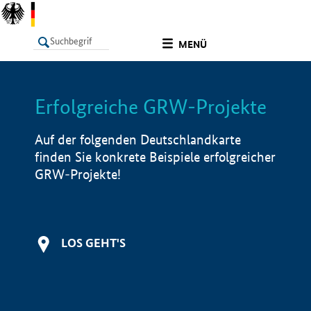
undefined
MENÜ
Erfolgreiche GRW-Projekte
LISTE
Filter
Info
Auf der folgenden Deutschlandkarte
finden Sie konkrete Beispiele erfolgreicher
GRW-Projekte!
LOS GEHT'S