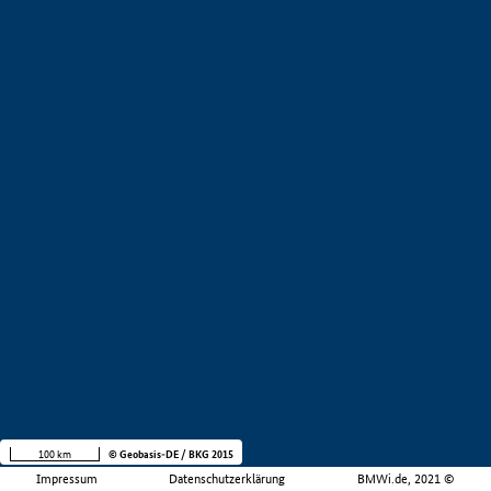
100 km
© Geobasis-DE / BKG 2015
Impressum
Datenschutzerklärung
BMWi.de, 2021 ©