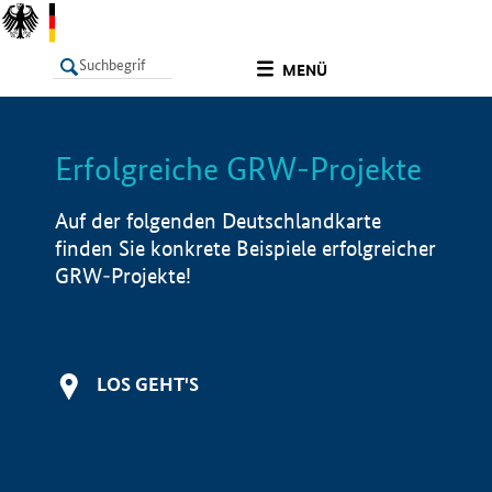
undefined
MENÜ
Erfolgreiche GRW-Projekte
LISTE
Filter
Info
Auf der folgenden Deutschlandkarte
finden Sie konkrete Beispiele erfolgreicher
GRW-Projekte!
LOS GEHT'S