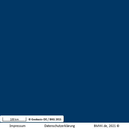
100 km
© Geobasis-DE / BKG 2015
Impressum
Datenschutzerklärung
BMWi.de, 2021 ©