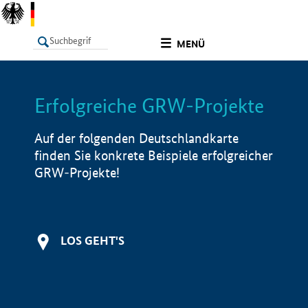
undefined
MENÜ
Erfolgreiche GRW-Projekte
LISTE
Filter
Info
Auf der folgenden Deutschlandkarte
finden Sie konkrete Beispiele erfolgreicher
GRW-Projekte!
LOS GEHT'S