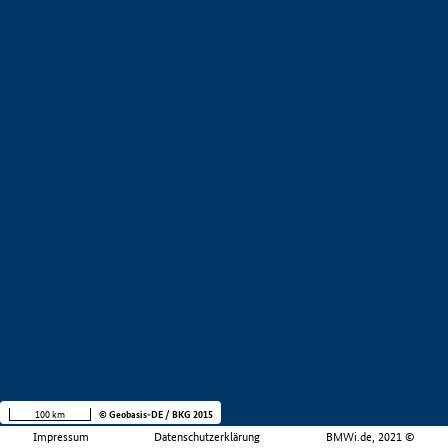
100 km
© Geobasis-DE / BKG 2015
Impressum
Datenschutzerklärung
BMWi.de, 2021 ©