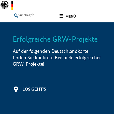
undefined
MENÜ
Erfolgreiche GRW-Projekte
LISTE
Filter
Info
Auf der folgenden Deutschlandkarte
finden Sie konkrete Beispiele erfolgreicher
GRW-Projekte!
LOS GEHT'S