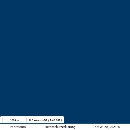
100 km
© Geobasis-DE / BKG 2015
Impressum
Datenschutzerklärung
BMWi.de, 2021 ©