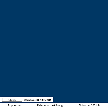
100 km
© Geobasis-DE / BKG 2015
Impressum
Datenschutzerklärung
BMWi.de, 2021 ©