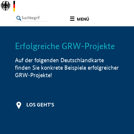
undefined
MENÜ
Erfolgreiche GRW-Projekte
LISTE
Filter
Info
Auf der folgenden Deutschlandkarte
finden Sie konkrete Beispiele erfolgreicher
GRW-Projekte!
LOS GEHT'S