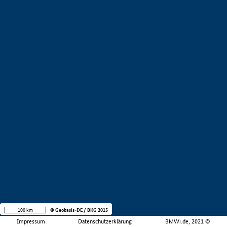
100 km
© Geobasis-DE / BKG 2015
Impressum
Datenschutzerklärung
BMWi.de, 2021 ©