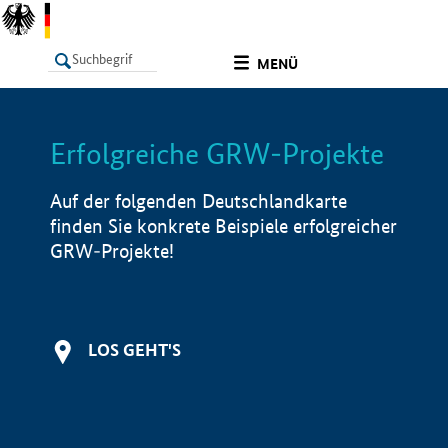
undefined
MENÜ
Erfolgreiche GRW-Projekte
LISTE
Filter
Info
Auf der folgenden Deutschlandkarte
finden Sie konkrete Beispiele erfolgreicher
GRW-Projekte!
LOS GEHT'S