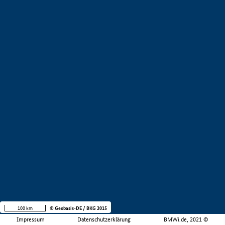
100 km
© Geobasis-DE / BKG 2015
Impressum
Datenschutzerklärung
BMWi.de, 2021 ©