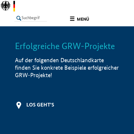
undefined
MENÜ
Erfolgreiche GRW-Projekte
LISTE
Filter
Info
Auf der folgenden Deutschlandkarte
finden Sie konkrete Beispiele erfolgreicher
GRW-Projekte!
LOS GEHT'S