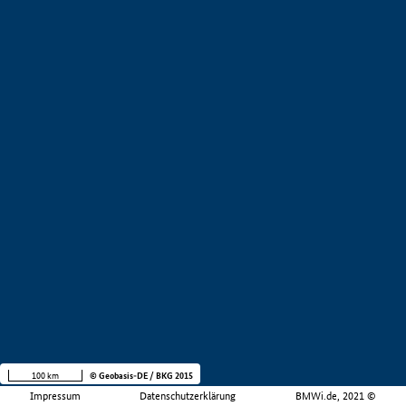
100 km
© Geobasis-DE / BKG 2015
Impressum
Datenschutzerklärung
BMWi.de, 2021 ©