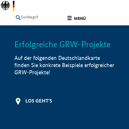
undefined
MENÜ
Erfolgreiche GRW-Projekte
LISTE
Filter
Info
Auf der folgenden Deutschlandkarte
finden Sie konkrete Beispiele erfolgreicher
GRW-Projekte!
LOS GEHT'S